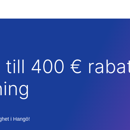
till 400 € raba
ning
tighet i Hangö!