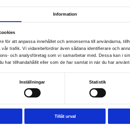
Information
cookies
e för att anpassa innehållet och annonserna till användarna, tillh
vår trafik. Vi vidarebefordrar även sådana identifierare och anna
 välja bland förmånliga internetkampanjer och kabel-tv g
nnons- och analysföretag som vi samarbetar med. Dessa kan i sin
har tillhandahållit eller som de har samlat in när du har använt 
ranslutning 499 €
Inställningar
Statistik
grävning/fiberkabelinstallationen på din tomt
, intagni
lare som hör till beställningen.
Tillåt urval
 lämnat in din beställning behöver du inte göra något anna