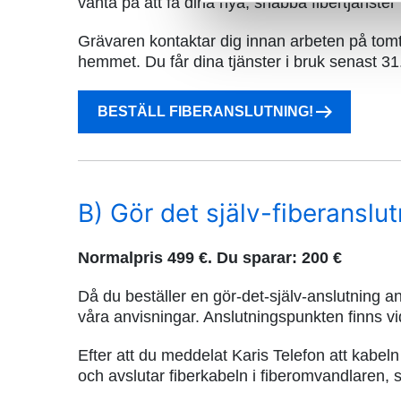
vänta på att få dina nya, snabba fibertjänster 
Grävaren kontaktar dig innan arbeten på tomt
hemmet. Du får dina tjänster i bruk senast 3
BESTÄLL FIBERANSLUTNING!
B) Gör det själv-fiberanslu
Normalpris 499 €. Du sparar: 200 €
Då du beställer en gör-det-själv-anslutning an
våra anvisningar. Anslutningspunkten finns v
Efter att du meddelat Karis Telefon att kabeln
och avslutar fiberkabeln i fiberomvandlaren, s