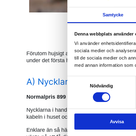
Samtycke
Denna webbplats använder 
Vi använder enhetsidentifierar
sociala medier och analysera 
Förutom hujsigt anslutningserbjudande kan du
till de sociala medier och a
under det första halvåret!
med annan information som du 
A) Nycklarna i handen-fibe
Samtyckesval
Nödvändig
Normalpris 899 €. Du sparar: 400 €
Nycklarna i handen-erbjudandet
inkluderar 
kabeln i huset och avslutning i en fiberomvand
Avvisa
Enklare än så här blir det inte – efter att du